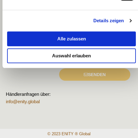
Name
Partner Login
E-
Details zeigen
Partnerkonto
Mail
Bewertung
Alle zulassen
Dürfen
wir
Auswahl erlauben
Bild
Ihre
hochladen
Meinung
SENDEN
veröffentlichen?
Händleranfragen über:
info@enity.global
© 2023 ENITY ® Global