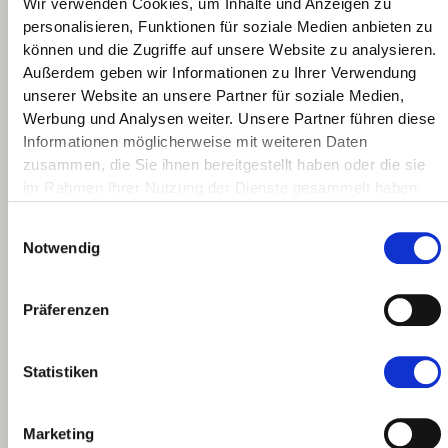
Wir verwenden Cookies, um Inhalte und Anzeigen zu
Facebook
Instagram
Youtube
personalisieren, Funktionen für soziale Medien anbieten zu
können und die Zugriffe auf unsere Website zu analysieren.
Außerdem geben wir Informationen zu Ihrer Verwendung
unserer Website an unsere Partner für soziale Medien,
Navigation
Rechtliches
Werbung und Analysen weiter. Unsere Partner führen diese
Informationen möglicherweise mit weiteren Daten
Home
AGB
zusammen, die Sie ihnen bereitgestellt haben oder die sie
im Rahmen Ihrer Nutzung der Dienste gesammelt haben.
Shop
Datenschutz
Einwilligungsauswahl
Wissenswertes
Impressum
Notwendig
Rückerstattungen
Präferenzen
Widerruf
Statistiken
Affiliates
Erfahrungen gemacht?
Lass es uns wissen:
Marketing
Partnerprogramm