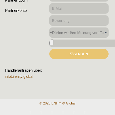
Partner Login
E-
Partnerkonto
Mail
Bewertung
Dürfen
wir
Bild
Ihre
hochladen
Meinung
SENDEN
veröffentlichen?
Händleranfragen über:
info@enity.global
© 2023 ENITY ® Global
T
F
D
Y
P
M