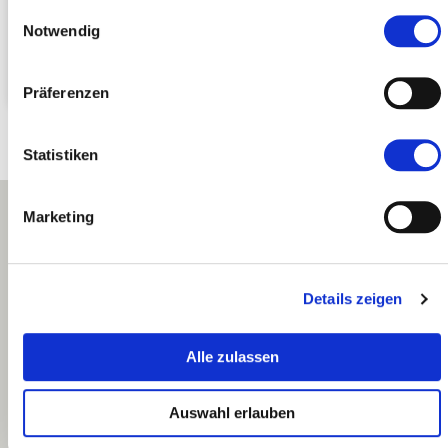
Einwilligungsauswahl
98,00
€
-
inkl. MwSt.
Notwendig
oder im Abo bis zu
10% sparen
Präferenzen
Statistiken
Marketing
Details zeigen
Rybná 716/24, CZ 110 00 Praha 1, Staré Město
Alle zulassen
info@enity.global
Auswahl erlauben
Facebook
Instagram
Youtube