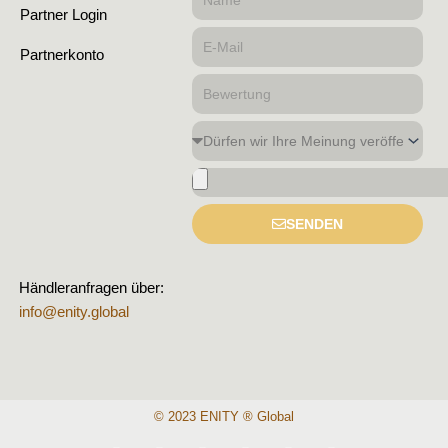
Partner Login
E-
Partnerkonto
Mail
Bewertung
Dürfen
wir
Bild
Ihre
hochladen
Meinung
SENDEN
veröffentlichen?
Händleranfragen über:
info@enity.global
© 2023 ENITY ® Global