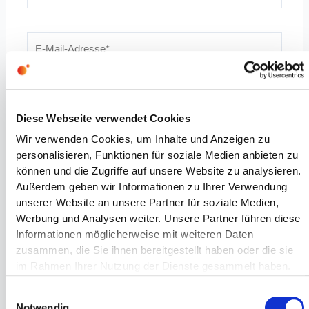
E-
Mail-
Adresse*
Website
Diese Webseite verwendet Cookies
Wir verwenden Cookies, um Inhalte und Anzeigen zu
personalisieren, Funktionen für soziale Medien anbieten zu
Name, E-Mail-Adresse und Website in diesem
können und die Zugriffe auf unsere Website zu analysieren.
Browser für meinen nächsten Kommentar speichern.
Außerdem geben wir Informationen zu Ihrer Verwendung
unserer Website an unsere Partner für soziale Medien,
Benachrichtige mich über nachfolgende Kommentare
Werbung und Analysen weiter. Unsere Partner führen diese
via E-Mail.
Informationen möglicherweise mit weiteren Daten
zusammen, die Sie ihnen bereitgestellt haben oder die sie
Benachrichtige mich über neue Beiträge via E-Mail.
im Rahmen Ihrer Nutzung der Dienste gesammelt haben.
Einwilligungsauswahl
Notwendig